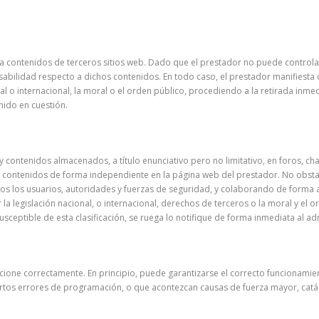
ja a contenidos de terceros sitios web. Dado que el prestador no puede control
sabilidad respecto a dichos contenidos. En todo caso, el prestador manifiesta 
al o internacional, la moral o el orden público, procediendo a la retirada inme
ido en cuestión.
 contenidos almacenados, a título enunciativo pero no limitativo, en foros, ch
 contenidos de forma independiente en la página web del prestador. No obstant
odos los usuarios, autoridades y fuerzas de seguridad, y colaborando de forma 
la legislación nacional, o internacional, derechos de terceros o la moral y el 
usceptible de esta clasificación, se ruega lo notifique de forma inmediata al ad
ione correctamente. En principio, puede garantizarse el correcto funcionamient
ertos errores de programación, o que acontezcan causas de fuerza mayor, catás