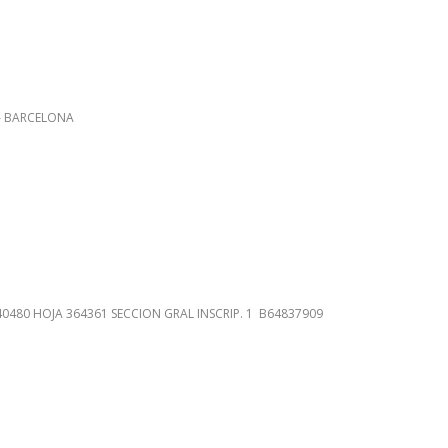
A – BARCELONA
40480 HOJA 364361 SECCION GRAL INSCRIP. 1 B64837909