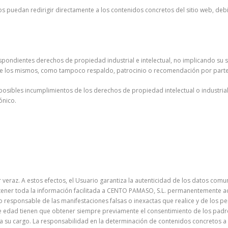
uedan redirigir directamente a los contenidos concretos del sitio web, debien
espondientes derechos de propiedad industrial e intelectual, no implicando su s
re los mismos, como tampoco respaldo, patrocinio o recomendación por part
posibles incumplimientos de los derechos de propiedad intelectual o industrial
ónico.
r veraz. A estos efectos, el Usuario garantiza la autenticidad de los datos com
antener toda la información facilitada a CENTO PAMASO, S.L. permanentemente
ico responsable de las manifestaciones falsas o inexactas que realice y de los p
 de edad tienen que obtener siempre previamente el consentimiento de los padr
 a su cargo. La responsabilidad en la determinación de contenidos concretos 