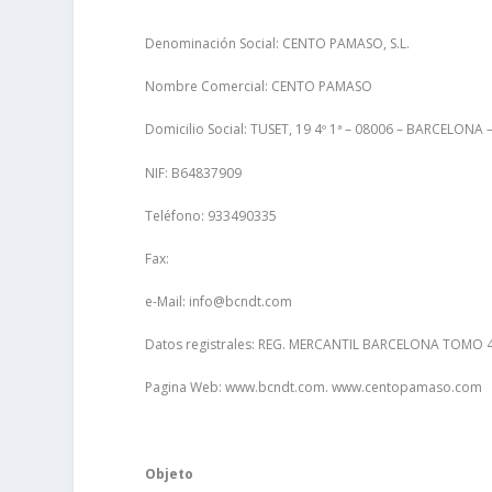
Denominación Social: CENTO PAMASO, S.L.
Nombre Comercial: CENTO PAMASO
Domicilio Social: TUSET, 19 4º 1ª – 08006 – BARCELON
NIF: B64837909
Teléfono: 933490335
Fax:
e-Mail: info@bcndt.com
Datos registrales: REG. MERCANTIL BARCELONA TOMO 
Pagina Web: www.bcndt.com. www.centopamaso.com
Objeto