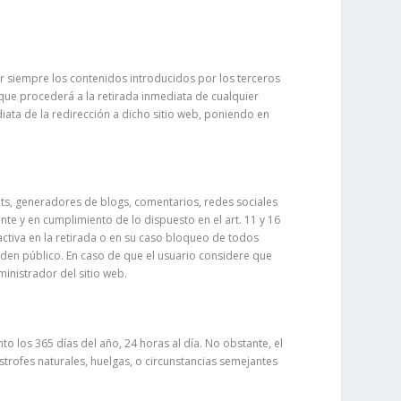
ar siempre los contenidos introducidos por los terceros
que procederá a la retirada inmediata de cualquier
diata de la redirección a dicho sitio web, poniendo en
ats, generadores de blogs, comentarios, redes sociales
e y en cumplimiento de lo dispuesto en el art. 11 y 16
activa en la retirada o en su caso bloqueo de todos
orden público. En caso de que el usuario considere que
ministrador del sitio web.
o los 365 días del año, 24 horas al día. No obstante, el
trofes naturales, huelgas, o circunstancias semejantes