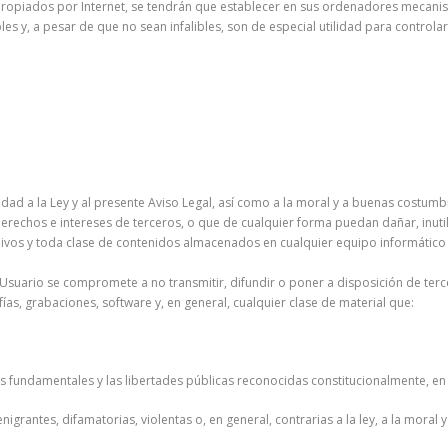
ropiados por Internet, se tendrán que establecer en sus ordenadores mecanism
es y, a pesar de que no sean infalibles, son de especial utilidad para controlar
d a la Ley y al presente Aviso Legal, así como a la moral y a buenas costumbres
e derechos e intereses de terceros, o que de cualquier forma puedan dañar, inuti
hivos y toda clase de contenidos almacenados en cualquier equipo informático
, el Usuario se compromete a no transmitir, difundir o poner a disposición de te
ías, grabaciones, software y, en general, cualquier clase de material que:
os fundamentales y las libertades públicas reconocidas constitucionalmente, en
nigrantes, difamatorias, violentas o, en general, contrarias a la ley, a la moral 